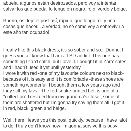
abuela, algunos están destrozados, pero voy a intentar
salvar los que pueda, lo tengo en negro, rojo, verde y beige.
Bueno, os dejo el post así, rápido, que tengo mil y una
cosas que hacer. La verdad, no sé como voy a sobrevivir a
este año tan ocupado!
I really like this black dress, it's so sober and so... Dunno. I
guess you all know that I am a LBD addict. This one has
something I can't catch, but I love it. I bought it in Zara' sales
and I hadn't used it yet until yesterday.
I wore it with red -one of my favourite colours next to black-
because of it is easy and it is comfortable -these shoes are
something wonderful, I bought them a few years ago and
they still my favs-. The red-snake-printed belt is one of a
"collection" I rescued from my grandma's closet, some of
them are shattered but I'm gonna try saving them all, I got it
in red, black, green and beige.
Well, here I leave you this post, quickly, because I have alot
to do! I truly don't know how I'm gonna survive this busy