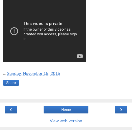
a
Sunday, November 15, 2015
Share
‹
›
Home
View web version