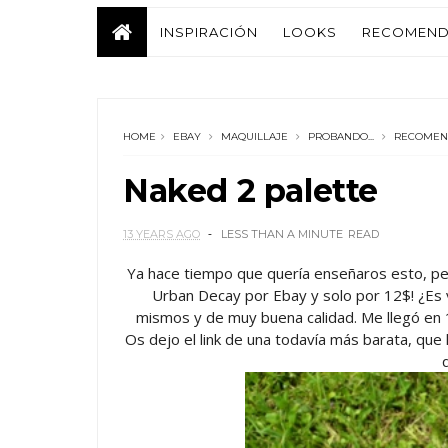
INSPIRACIÓN
LOOKS
RECOMEND
HOME
EBAY
MAQUILLAJE
PROBANDO...
RECOMEN
Naked 2 palette
13 YEARS AGO
LESS THAN A MINUTE
READ
Ya hace tiempo que quería enseñaros esto, pe
Urban Decay por Ebay y solo por 12$! ¿Es v
mismos y de muy buena calidad. Me llegó en 
Os dejo el link de una todavía más barata, que