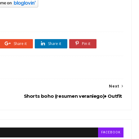
Share it
Share it
Pin it
Next
Shorts boho (resumen veraniego)♦ Outfit
FACEBOOK