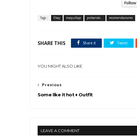
Tags :
Ebay
maquillaje
probando...
recomendaciones
SHARE THIS
Share it
Tweet
YOU MIGHT ALSO LIKE
Previous
Some like it hot ♦ Outfit
LEAVE A COMMENT