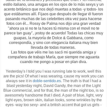
estilo italiano, una arrugas en los ojos de lo más sexys y un
acento británico que nos dejó muertas a todas -y todos- los
que estábamos allí. Fijaos que después de llegar él fueron
pasando muchas de las celebrities otra vez para hacerse
fotos con él... Rossy de Palma nos dijo una gran verdad
"ahora ya si no te la haces tú misma con el movil no te
parece tan guay", ¡estoy de acuerdo! Todas las chicas muy
guapas, la mayoría de Dolce & Gabbana, como
correspondía, y sino con elegancia italiana muy bien
llevada de todas maneras.
Las fotos que véis me las sacó mi querida amiga y
compañera de trabajo María, que siempre me aguanta
cuando me pongo a posar en plan diva.
Yesterday's I told you I was running late to work, well this
are the pics! Of what I was wearing, cause my work you can
always see it in
doble-sentido.es
. The truth is that I had a
blast yesterday night, David Gandy, the man of the Light
Blue commercial, and for that, the man of the night too, is so
awesomely handsome that I died. A pair of blue, light, very
light eyes, brown skin, italian looks, some wrinkles by the
eyes -way too sexy- and a british accent that got us girls -