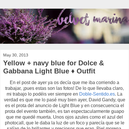
May 30, 2013
Yellow + navy blue for Dolce &
Gabbana Light Blue ♦ Outfit
En el post de ayer ya os decía que me iba corriendo a
trabajar, ¡pues estas son las fotos! De lo que llevaba claro,
mi trabajo lo podéis ver siempre en
Doble-Sentido.es
. La
verdad es que me lo pasé muy bien ayer, David Gandy, que
es el prota del anuncio de Light Blue y en consecuencia el
prota del evento también, es tan espectacularmente guapo
que me quedé muerta. Unos ojos azules como el azul del
photocall, que le daba la luz de un foco y parecía que se le
salían de lo brillantes y preciosos que eran. Piel morena,