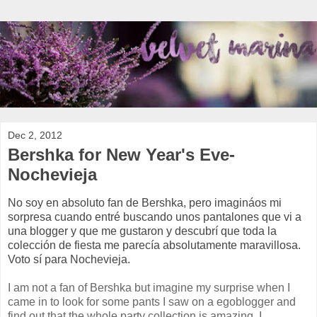
Dec 2, 2012
Bershka for New Year's Eve-
Nochevieja
No soy en absoluto fan de Bershka, pero imagináos mi
sorpresa cuando entré buscando unos pantalones que vi a
una blogger y que me gustaron y descubrí que toda la
colección de fiesta me parecía absolutamente maravillosa.
Voto sí para Nochevieja.
I am not a fan of Bershka but imagine my surprise when I
came in to look for some pants I saw on a egoblogger and
find out that the whole party collection is amazing. I