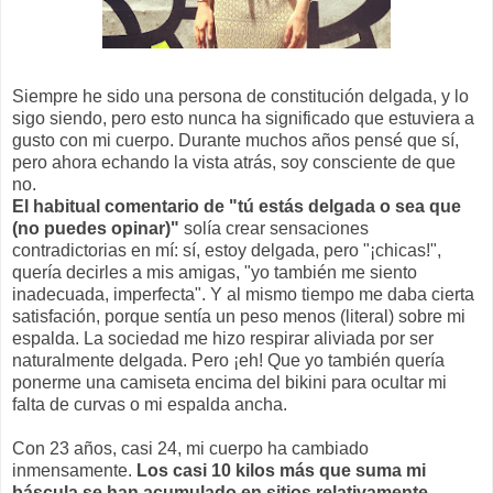
Siempre he sido una persona de constitución delgada, y lo
sigo siendo, pero esto nunca ha significado que estuviera a
gusto con mi cuerpo. Durante muchos años pensé que sí,
pero ahora echando la vista atrás, soy consciente de que
no.
El habitual comentario de "tú estás delgada o sea que
(no puedes opinar)"
solía crear sensaciones
contradictorias en mí: sí, estoy delgada, pero "¡chicas!",
quería decirles a mis amigas, "yo también me siento
inadecuada, imperfecta". Y al mismo tiempo me daba cierta
satisfación, porque sentía un peso menos (literal) sobre mi
espalda. La sociedad me hizo respirar aliviada por ser
naturalmente delgada. Pero ¡eh! Que yo también quería
ponerme una camiseta encima del bikini para ocultar mi
falta de curvas o mi espalda ancha.
Con 23 años, casi 24, mi cuerpo ha cambiado
inmensamente.
Los casi 10 kilos más que suma mi
báscula se han acumulado en sitios relativamente